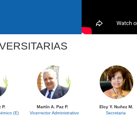
VERSITARIAS
 P.
Martín A. Paz P.
Elcy Y. Nuñez M.
démico (E)
Vicerrector Administrativo
Secretaria