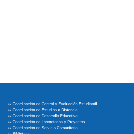
Coordinación de Control y Evaluación Estudiantil
>>
Coordinación de Estudios a Distancia
>>
Coordinación de Desarrollo Educativo
>>
Coordinación de Laboratorios y Proyectos
>>
Coordinación de Servicio Comunitario
>>
Biblioteca