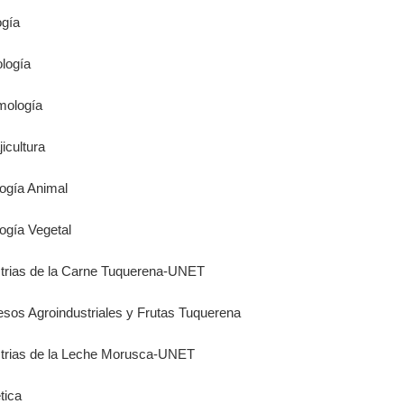
ogía
ología
mología
jicultura
logía Animal
logía Vegetal
strias de la Carne Tuquerena-UNET
esos Agroindustriales y Frutas Tuquerena
ustrias de la Leche Morusca-UNET
tica