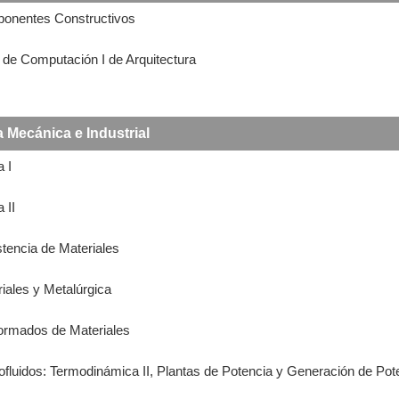
ponentes Constructivos
r de Computación I de Arquitectura
a Mecánica e Industrial
a I
 II
stencia de Materiales
riales y Metalúrgica
formados de Materiales
ofluidos: Termodinámica II, Plantas de Potencia y Generación de Pot