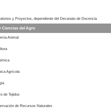
ratorios y Proyectos, dependiente del Decanato de Docencia
y Ciencias del Agro
omía Animal
ltura
uímica
nica Agrícola
gía
vo de Tejidos
servación de Recursos Naturales