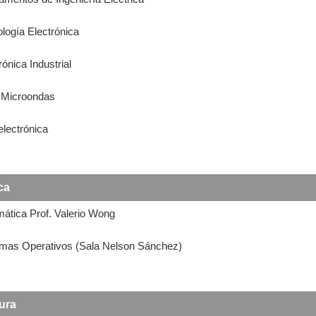
ología Electrónica
rónica Industrial
y Microondas
electrónica
ca
mática Prof. Valerio Wong
temas Operativos (Sala Nelson Sánchez)
tura