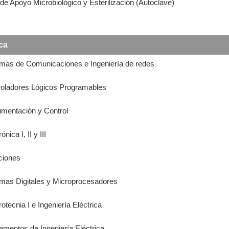
de Apoyo Microbiológico y Esterilización (Autoclave)
ca
emas de Comunicaciones e Ingeniería de redes
troladores Lógicos Programables
rumentación y Control
nica I, II y III
ciones
emas Digitales y Microprocesadores
otecnia I e Ingeniería Eléctrica
amentos de Ingeniería Eléctrica