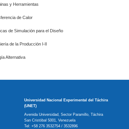
uinas y Herramientas
sferencia de Calor
icas de Simulación para el Diseño
iería de la Producción I-II
ía Alternativa
Universidad Nacional Experimental del Táchira
(UNET)
Avenida Universidad, Sector Paramillo, Táchira
San Cristóbal 5001, Venezuela
Tel: +58 276 3532754 / 3532896