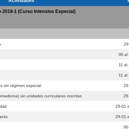
Actividades
2018-1 (Curso Intensivo Especial)
a
29
05 al
11 al
11 al
es sin régimen especial
29
omedicina) sin unidades curriculares inscritas
29
idad
29-01 
recta
29-01 
06