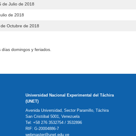
5 de Julio de 2018
Julio de 2018
2 de Octubre de 2018
s días domingos y feriados.
Universidad Nacional Experimental del Táchira
(UNET)
Avenida Universidad, Sector Paramillo, Táchira
San Cristóbal 5001, Venezuela
Tel: +58 276 3532754 / 3532896
RIF: G-20004886-7
webmaster@unet.edu.ve