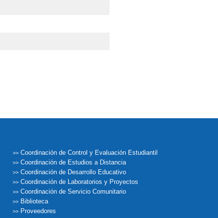
Coordinación de Control y Evaluación Estudiantil
>>
Coordinación de Estudios a Distancia
>>
Coordinación de Desarrollo Educativo
>>
Coordinación de Laboratorios y Proyectos
>>
Coordinación de Servicio Comunitario
>>
Biblioteca
>>
Proveedores
>>