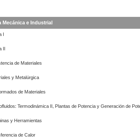
a Mecánica e Industrial
a I
 II
stencia de Materiales
riales y Metalúrgica
formados de Materiales
ofluidos: Termodinámica II, Plantas de Potencia y Generación de Pot
uinas y Herramientas
sferencia de Calor