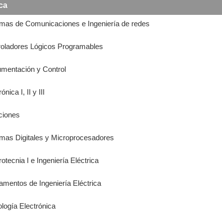
ca
emas de Comunicaciones e Ingeniería de redes
troladores Lógicos Programables
rumentación y Control
nica I, II y III
ciones
emas Digitales y Microprocesadores
otecnia I e Ingeniería Eléctrica
amentos de Ingeniería Eléctrica
ología Electrónica