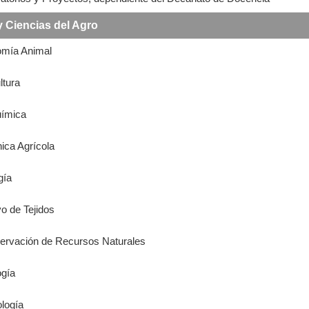
y Ciencias del Agro
omía Animal
ltura
uímica
nica Agrícola
gía
vo de Tejidos
servación de Recursos Naturales
ogía
ología