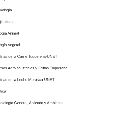
mología
jicultura
logía Animal
logía Vegetal
strias de la Carne Tuquerena-UNET
esos Agroindustriales y Frutas Tuquerena
ustrias de la Leche Morusca-UNET
tica
obiología General, Aplicada y Ambiental