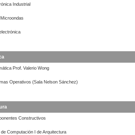
rónica Industrial
y Microondas
electrónica
ca
mática Prof. Valerio Wong
temas Operativos (Sala Nelson Sánchez)
tura
ponentes Constructivos
r de Computación I de Arquitectura