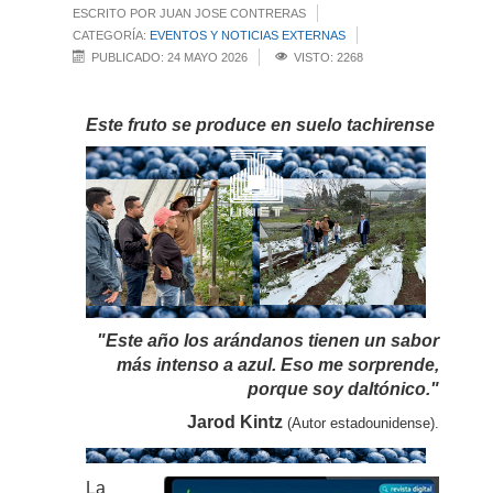
ESCRITO POR JUAN JOSE CONTRERAS
CATEGORÍA:
EVENTOS Y NOTICIAS EXTERNAS
PUBLICADO: 24 MAYO 2026
VISTO: 2268
Este fruto se produce en suelo tachirense
"Este año los arándanos tienen un sabor
más intenso a azul. Eso me sorprende,
porque soy daltónico."
Jarod Kintz
(Autor estadounidense).
La