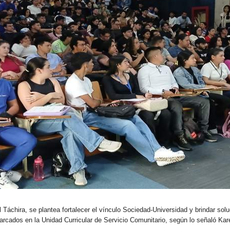
 Táchira, se plantea fortalecer el vínculo Sociedad-Universidad y brindar sol
arcados en la Unidad Curricular de Servicio Comunitario, según lo señaló Ka