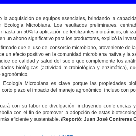
o la adquisición de equipos esenciales, brindando la capacida
n Ecología Microbiana. Los resultados preliminares, centra
r hasta un 50% la aplicación de fertilizantes inorgánicos, util
en un ahorro significativo para los productores, explicó la inve
nfirmado que el uso del consorcio microbiano, proveniente de l
rce un efecto positivo en la comunidad microbiana nativa y la s
ndice de calidad y salud del suelo que complemente los análisi
edades biológicas (actividad microbiológica y enzimática), q
o agronómico.
a Ecología Microbiana es clave porque las propiedades biol
a corto plazo el impacto del manejo agronómico, incluso con po
nuará con su labor de divulgación, incluyendo conferencias 
ebolla con el fin de promover la adopción de estas biotecnol
más eficiente y sustentable.
/Reportó: Juan José Contreras 