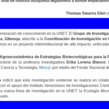
al final de nuestra búsqueda llegaremos a donde empezamo
Thomas Stearns Eliot
(
generación de conocimiento en la UNET. El
Grupo de Investiga
da, Gibesqa
, adscrito a la
Coordinación de Investigación en 
anza en un proyecto interinstitucional de alto impacto, enfocad
 Agroecosistémica de Estrategias Biotecnológicas para la 
doctoral de la profesora investigadora
Erika Lorena Blanco
.
 Ciencia y Tecnología,
Mincyt
, por medio del Fondo Nacional d
o
indicó que esta investigación unetense se realiza en colab
on el apoyo del Instituto Venezolano de Investigaciones Cient
a nueva línea de investigación en la UNET: la Ecología Micro
uelo.