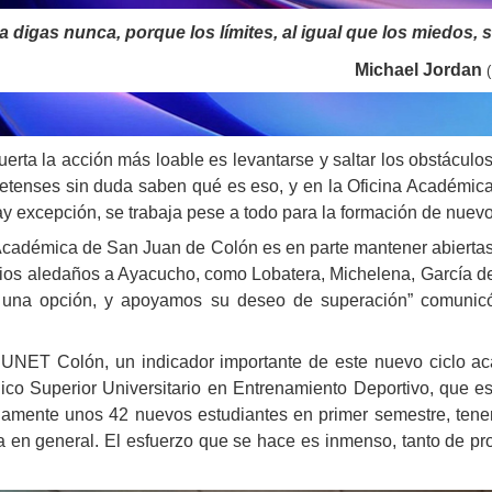
 digas nunca, porque los límites, al igual que los miedos, 
Michael Jordan
erta la acción más loable es levantarse y saltar los obstáculos,
netenses sin duda saben qué es eso, y en la Oficina Académic
y excepción, se trabaja pese a todo para la formación de nuevo
 Académica de San Juan de Colón es en parte mantener abierta
pios aledaños a Ayacucho, como Lobatera, Michelena, García de
una opción, y apoyamos su deseo de superación” comunicó 
 UNET Colón, un indicador importante de este nuevo ciclo ac
ico Superior Universitario en Entrenamiento Deportivo, que es 
adamente unos 42 nuevos estudiantes en primer semestre, ten
a en general. El esfuerzo que se hace es inmenso, tanto de pr