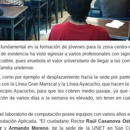
fundamental en la formación de jóvenes para la zona centro-n
de existencia ha visto egresar a varios profesionales con signif
cutible, pues enarbola el valor universitario de llegar a las c
familia unetense.
 como por ejemplo el desplazamiento hacia la sede por parte 
 con la Línea Gran Mariscal y la Línea Ayacucho, que hacen la 
cipio Ayacucho, para que les cobren medio pasaje, ya que 
ción de varios días a la semana es elevado, sin tener en cue
, el laboratorio de computación posee equipos con varios años 
utación Aplicada. “El ciudadano Rector
Raúl Casanova Os
z
y
Armando Moreno
, de la sede de la UNET en San Cris