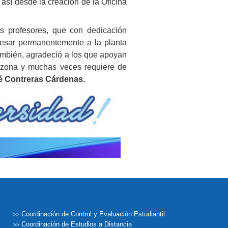
 así desde la creación de la Oficina
s profesores, que con dedicación
resar permanentemente a la planta
ambién, agradeció a los que apoyan
a zona y muchas veces requiere de
sé Contreras Cárdenas.
Coordinación de Control y Evaluación Estudiantil
>>
Coordinación de Estudios a Distancia
>>