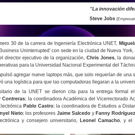
“La innovación dife
Steve Jobs
(Empresari
ero 30 de la carrera de Ingeniería Electrónica UNET,
Miguel
 Business Uninterrupted’ con sede en la ciudad de Nueva York,
el director ejecutivo de la organización,
Chris Jones
, la dona
rativas para la Universidad Nacional Experimental del Táchir
mpulsó agregar nueve laptops más, que solo requerían de una se
 una logística para que las computadoras llegaran a la univer
itario de la UNET se dieron cita para la entrega formal el
 Contreras
; la coordinadora Académica del Vicerrectorado 
Electrónica
Pablo Castro
; la coordinadora de Estudios a Dist
nyel Nieto
; los profesores
Jaime Salcedo
y
Fanny Rodrígue
ectrónica y consejero universitario,
Leonel Camacho
, y el