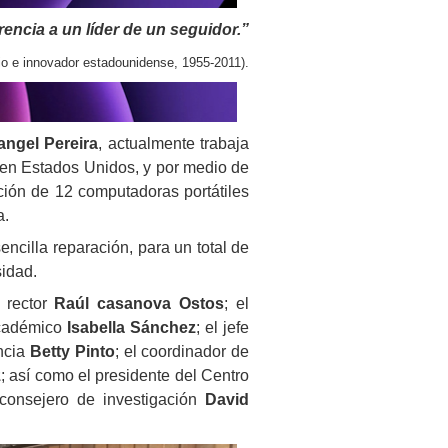
rencia a un líder de un seguidor.”
o e innovador estadounidense, 1955-2011).
angel Pereira
, actualmente trabaja
 en Estados Unidos, y por medio de
ción de 12 computadoras portátiles
a.
ncilla reparación, para un total de
sidad.
 rector
Raúl casanova Ostos
; el
Académico
Isabella Sánchez
; el jefe
ancia
Betty Pinto
; el coordinador de
z
; así como el presidente del Centro
 consejero de investigación
David