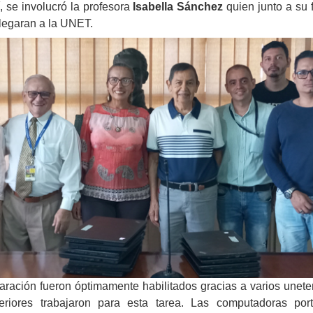
, se involucró la profesora
Isabella Sánchez
quien junto a su 
llegaran a la UNET.
aración fueron óptimamente habilitados gracias a varios unet
iores trabajaron para esta tarea. Las computadoras portá